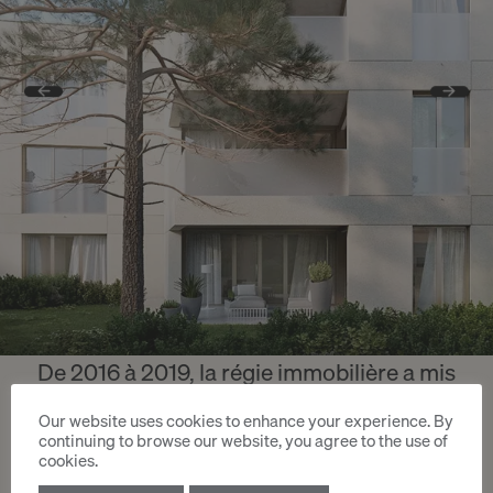
De 2016 à 2019, la régie immobilière a mis
plus de 370 logements sur le marché
Our website uses cookies to enhance your experience. By
(subventionnés, locatifs contrôlés,
continuing to browse our website, you agree to the use of
cookies.
propriétés par étage). Les chantiers en