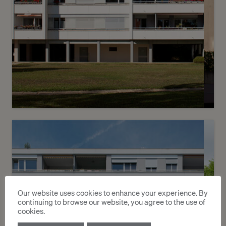
4
CHF 120.- / month
Our website uses cookies to enhance your experience. By
Chemin Petit-Montfleury 4
continuing to browse our website, you agree to the use of
cookies.
Versoix