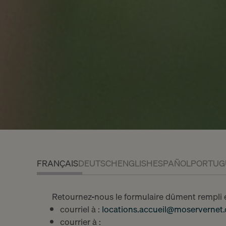
Chemin Malombré 10
À louer
Case postale 129
À vendr
1211 Genève 12
Estimer 
Tel. 022 839 09 00
Nouvelle
FRANÇAIS
DEUTSCH
ENGLISH
ESPAÑOL
PORTUG
Mon compte
Retournez-nous le formulaire dûment rempli e
courriel à :
locations.accueil@moservernet.
courrier à :