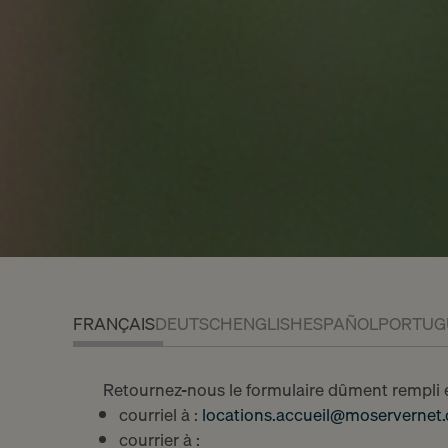
Chemin Malombré 10
À louer
Case postale 129
À vendr
1211 Genève 12
Estimer 
Tel. 022 839 09 00
Nouvelle
FRANÇAIS
DEUTSCH
ENGLISH
ESPAÑOL
PORTUG
Mon compte
Retournez-nous le formulaire dûment rempli e
courriel à :
locations.accueil@moservernet.
courrier à :