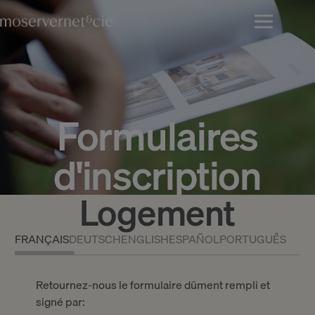
Formulaires
d'inscription
Logement
FRANÇAIS
DEUTSCH
ENGLISH
ESPAÑOL
PORTUGUÊS
Retournez-nous le formulaire dûment rempli et
signé par: