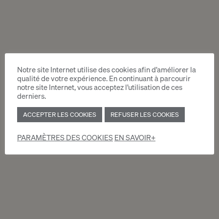
signé par:
courriel à :
locations.accueil@moservernet.ch
courrier à :
Moser Vernet & Cie SA
Chemin Malombré 10
Case postale 129
Notre site Internet utilise des cookies afin d’améliorer la
qualité de votre expérience. En continuant à parcourir
1211 Genève 12
notre site Internet, vous acceptez l’utilisation de ces
Votre demande sera traitée dans les meilleurs
derniers.
délais.
ACCEPTER LES COOKIES
REFUSER LES COOKIES
La visite de l’objet à louer est obligatoire avant chaque
inscription.
PARAMÈTRES DES COOKIES
EN SAVOIR+
FORMULAIRE D’INSCRIPTION
APPARTEMENT (PDF)