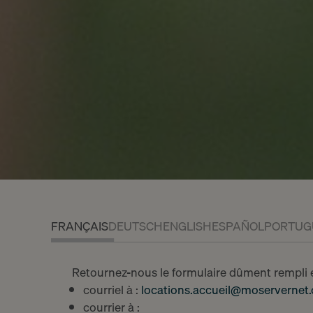
Chemin Malombré 10
À louer
Case postale 129
À vendr
1211 Genève 12
Estimer 
Tel. 022 839 09 00
Nouvelle
FRANÇAIS
DEUTSCH
ENGLISH
ESPAÑOL
PORTUG
Mon compte
Retournez-nous le formulaire dûment rempli e
courriel à :
locations.accueil@moservernet.
courrier à :