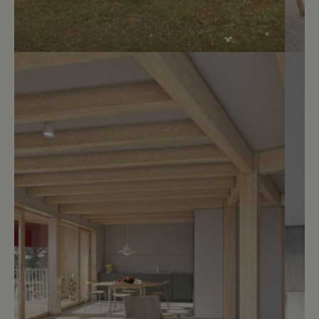
6
CHF 4’250.- / mois
Promotion Isaac-Machard 3-5-7
Versoix
2
m