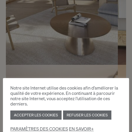
Réservé
6
Promotion Vieux-Port 21
Notre site Internet utilise des cookies afin d’améliorer la
qualité de votre expérience. En continuant à parcourir
Versoix
notre site Internet, vous acceptez l’utilisation de ces
derniers.
2
m
ACCEPTER LES COOKIES
REFUSER LES COOKIES
PARAMÈTRES DES COOKIES
EN SAVOIR+