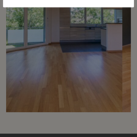
10
CHF 3’720.- / mois