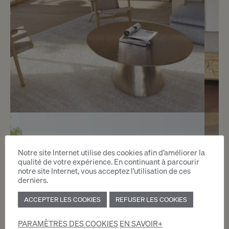
6
CHF 4’450.- / mois
Notre site Internet utilise des cookies afin d’améliorer la
Promotion Vieux-Port 21
qualité de votre expérience. En continuant à parcourir
notre site Internet, vous acceptez l’utilisation de ces
Versoix
derniers.
ACCEPTER LES COOKIES
REFUSER LES COOKIES
2
m
PARAMÈTRES DES COOKIES
EN SAVOIR+