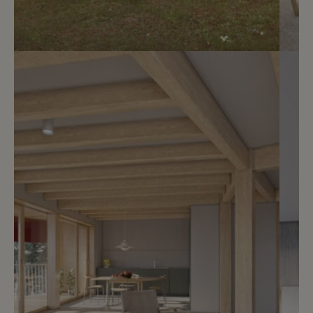
6
CHF 3’950.- / mois
Promotion Isaac-Machard 3-5-7
Versoix
2
m