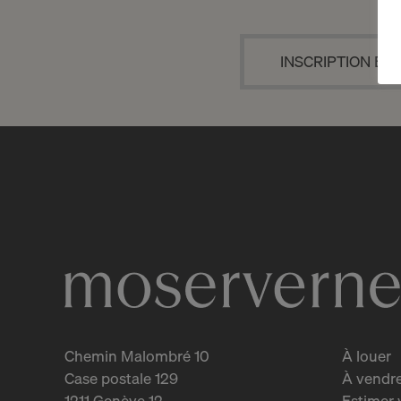
INSCRIPTION EN
Chemin Malombré 10
À louer
Case postale 129
À vendr
1211 Genève 12
Estimer 