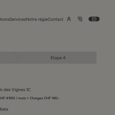
tions
Services
Notre régie
Contact
Etape 4
n des Vignes 1C
CHF 4'650 / mois + Charges CHF 180.-
iate