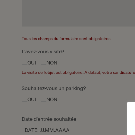
Tous les champs du formulaire sont obligatoires
L'avez-vous visité?
OUI
NON
La visite de l'objet est obligatoire. A défaut, votre candidatu
Souhaitez-vous un parking?
OUI
NON
Date d'entrée souhaitée