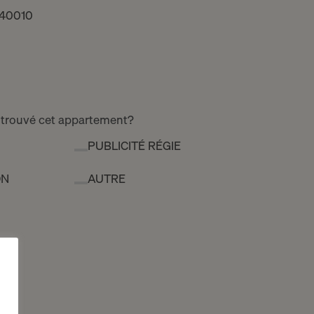
440010
 trouvé cet appartement?
PUBLICITÉ RÉGIE
ON
AUTRE