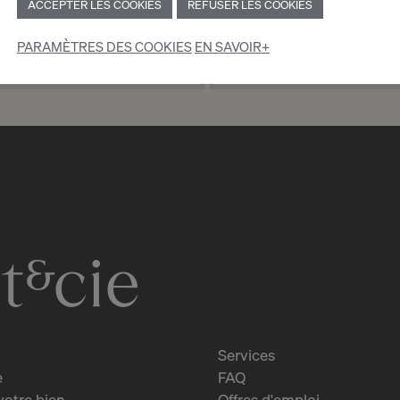
ACCEPTER LES COOKIES
REFUSER LES COOKIES
PARAMÈTRES DES COOKIES
EN SAVOIR+
 TANT QUE PARTICULIER
INSCRIPTION EN TAN
Services
e
FAQ
votre bien
Offres d'emploi