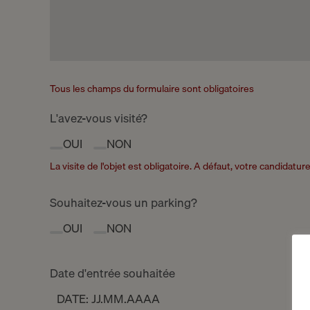
Tous les champs du formulaire sont obligatoires
L'avez-vous visité?
OUI
NON
La visite de l'objet est obligatoire. A défaut, votre candidatu
Souhaitez-vous un parking?
OUI
NON
Date d'entrée souhaitée