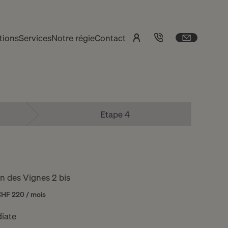
tions
Services
Notre régie
Contact
Etape 4
 des Vignes 2 bis
CHF 220 / mois
iate