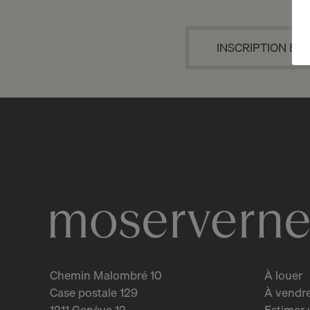
INSCRIPTION EN
Chemin Malombré 10
À louer
Case postale 129
À vendr
1211 Genève 12
Estimer 