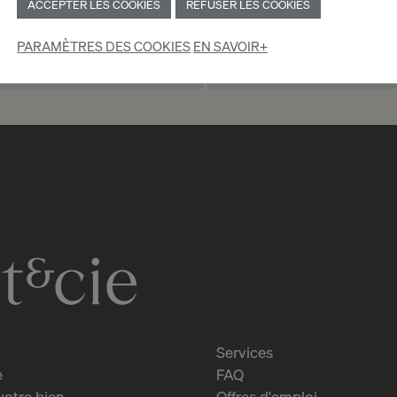
ACCEPTER LES COOKIES
REFUSER LES COOKIES
PARAMÈTRES DES COOKIES
EN SAVOIR+
 TANT QUE PARTICULIER
INSCRIPTION EN TAN
Services
e
FAQ
votre bien
Offres d'emploi