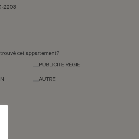
0-2203
 trouvé cet appartement?
PUBLICITÉ RÉGIE
ON
AUTRE