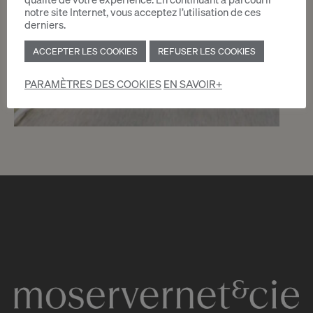
notre site Internet, vous acceptez l’utilisation de ces
derniers.
ACCEPTER LES COOKIES
REFUSER LES COOKIES
PARAMÈTRES DES COOKIES
EN SAVOIR+
1
CHF 90.- / mois
Rue du Vieux-Moulin 20
Versoix
2
m