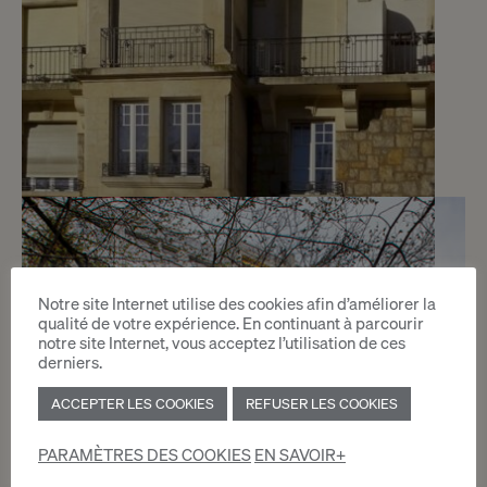
1
CHF 275.- / mois
Route de Malagnou 54-54Bis
Notre site Internet utilise des cookies afin d’améliorer la
qualité de votre expérience. En continuant à parcourir
Genève
notre site Internet, vous acceptez l’utilisation de ces
derniers.
2
ACCEPTER LES COOKIES
REFUSER LES COOKIES
m
PARAMÈTRES DES COOKIES
EN SAVOIR+