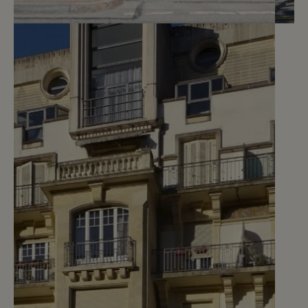
3
CHF 300.- / mois
Avenue de Champel 8 C
Genève
2
m