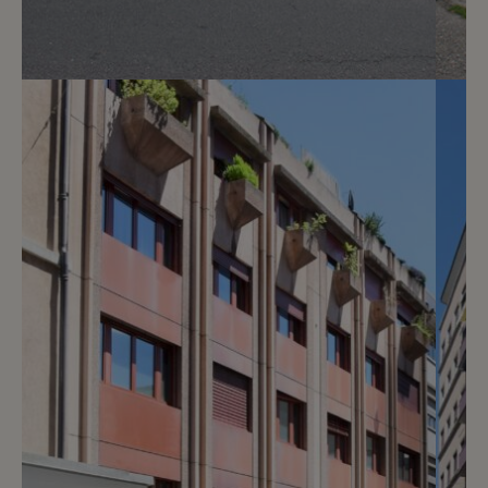
4
CHF 200.- / mois
Rue Guillaume-de-Marcossay 14
Genève
2
m