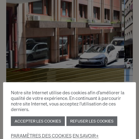
2
CHF 230.- / mois
Notre site Internet utilise des cookies afin d’améliorer la
Rue Hugo-de-Senger 3
qualité de votre expérience. En continuant à parcourir
notre site Internet, vous acceptez l’utilisation de ces
Genève
derniers.
ACCEPTER LES COOKIES
REFUSER LES COOKIES
2
m
PARAMÈTRES DES COOKIES
EN SAVOIR+