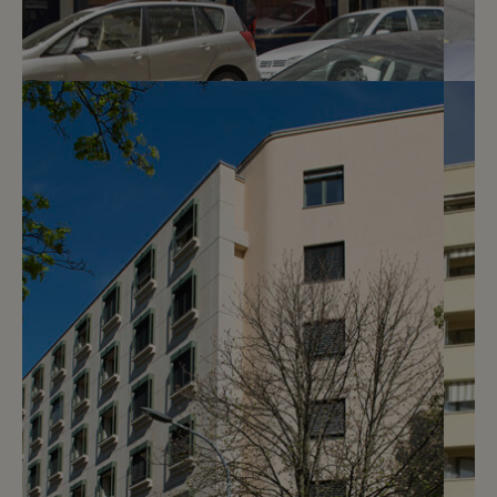
4
CHF 250.- / mois
Rue du Levant 3
Genève
2
m