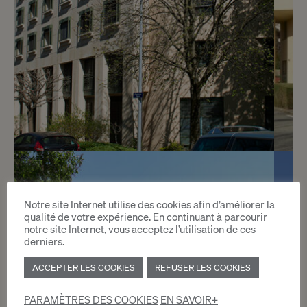
5
CHF 220.- / mois
Notre site Internet utilise des cookies afin d’améliorer la
Chemin des Vignes 2
qualité de votre expérience. En continuant à parcourir
notre site Internet, vous acceptez l’utilisation de ces
Genève
derniers.
ACCEPTER LES COOKIES
REFUSER LES COOKIES
2
m
PARAMÈTRES DES COOKIES
EN SAVOIR+