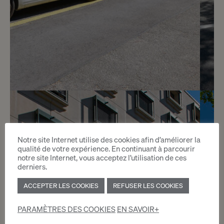
3
CHF 240.- / mois
Rue de Vermont 12 - 18
Notre site Internet utilise des cookies afin d’améliorer la
qualité de votre expérience. En continuant à parcourir
Genève
notre site Internet, vous acceptez l’utilisation de ces
derniers.
2
ACCEPTER LES COOKIES
REFUSER LES COOKIES
m
PARAMÈTRES DES COOKIES
EN SAVOIR+