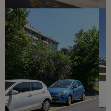
4
CHF 250.- / mois
Rue des Pierres du Niton 5
Genève 15
2
m