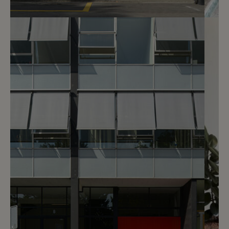
3
CHF 300.- / mois
Rue des Maraîchers 8
Genève
2
m