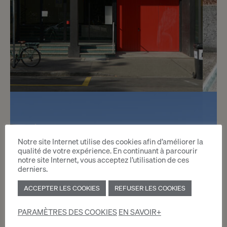
3
CHF 300.- / mois
Rue des Maraîchers 8
Notre site Internet utilise des cookies afin d’améliorer la
qualité de votre expérience. En continuant à parcourir
Genève
notre site Internet, vous acceptez l’utilisation de ces
derniers.
2
ACCEPTER LES COOKIES
REFUSER LES COOKIES
m
PARAMÈTRES DES COOKIES
EN SAVOIR+