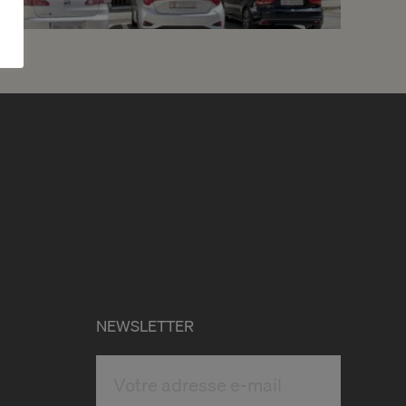
3
CHF 180.- / mois
Avenue De-Luserna 34
Châtelaine
2
m
NEWSLETTER