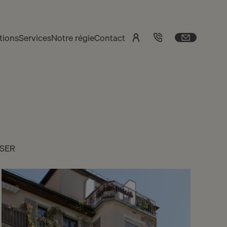
tions
Services
Notre régie
Contact
SER