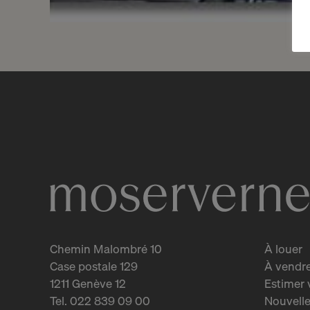
1
CHF 180.- / mois
Vuache 5-7-9 - Malatrex 50-
52
Genève
2
m
Chemin Malombré 10
À louer
Case postale 129
À vendr
1211 Genève 12
Estimer 
Tel. 022 839 09 00
Nouvelle