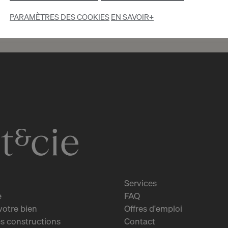
PARAMÈTRES DES COOKIES
EN SAVOIR+
4
CHF 200.- / mois
Rue Guillaume-de-
Marcossay 14
Genève
2
m
Services
e
FAQ
votre bien
Offres d'emploi
s constructions
Contact