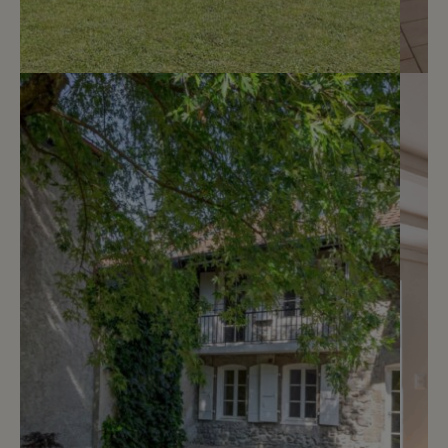
14
CHF 5’100.- / mois
Maison jumelle avec jardin
Châtelaine
2
m