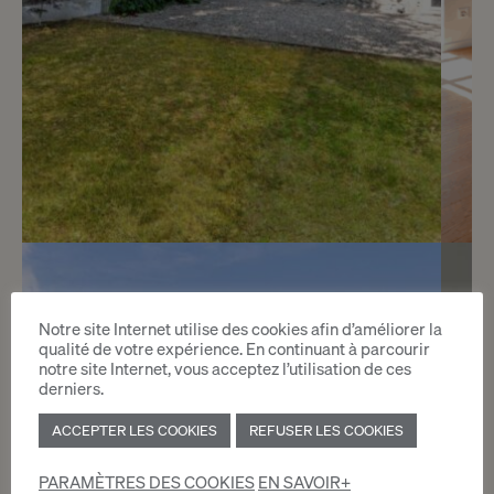
13
CHF 4’900.- / mois
Notre site Internet utilise des cookies afin d’améliorer la
Jolie maison villageoise
qualité de votre expérience. En continuant à parcourir
notre site Internet, vous acceptez l’utilisation de ces
Choulex
derniers.
ACCEPTER LES COOKIES
REFUSER LES COOKIES
2
m
PARAMÈTRES DES COOKIES
EN SAVOIR+