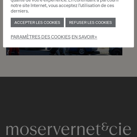
notre site Internet, vous acceptez l’utilisation de ces
derniers.
ACCEPTER LES COOKIES
REFUSER LES COOKIES
PARAMÈTRES DES COOKIES
EN SAVOIR+
1
CHF 175.- / mois
Dépôt 14 m2
Grand-Lancy
2
m