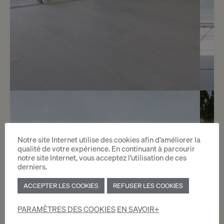
Réservé
6
Magnifique appartement
contemporain
Notre site Internet utilise des cookies afin d’améliorer la
qualité de votre expérience. En continuant à parcourir
Vandoeuvres
notre site Internet, vous acceptez l’utilisation de ces
derniers.
2
ACCEPTER LES COOKIES
REFUSER LES COOKIES
m
PARAMÈTRES DES COOKIES
EN SAVOIR+