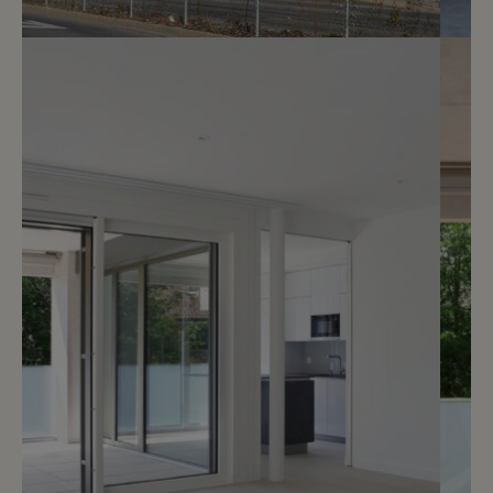
5
CHF 3’060.- / mois
Rue de Genève 109
Thônex
2
m