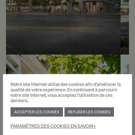
12
Prix sur demande
Promotion Montagne 136 - 4.5
Notre site Internet utilise des cookies afin d’améliorer la
qualité de votre expérience. En continuant à parcourir
pièces
notre site Internet, vous acceptez l’utilisation de ces
derniers.
Chêne-Bougeries
ACCEPTER LES COOKIES
REFUSER LES COOKIES
2
m
PARAMÈTRES DES COOKIES
EN SAVOIR+