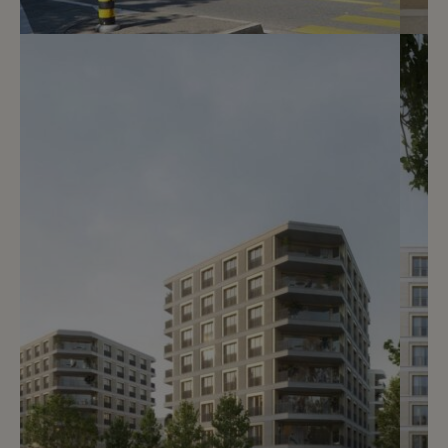
2
CHF 3’586.- / mois
A deux pas du Parc Bertrand
Genève
2
m