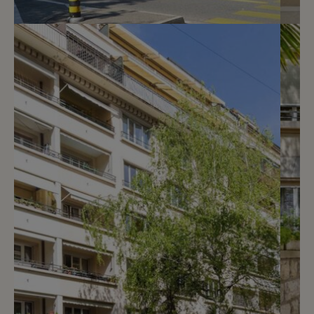
2
CHF 3’586.- / mois
A deux pas du Parc Bertrand
Genève
2
m