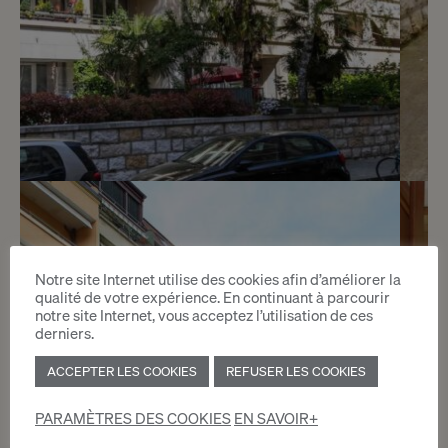
Réservé
4
Appartement proche du parc
Bertrand
Notre site Internet utilise des cookies afin d’améliorer la
qualité de votre expérience. En continuant à parcourir
Genève
notre site Internet, vous acceptez l’utilisation de ces
derniers.
2
ACCEPTER LES COOKIES
REFUSER LES COOKIES
m
PARAMÈTRES DES COOKIES
EN SAVOIR+