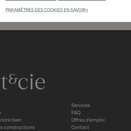
PARAMÈTRES DES COOKIES
EN SAVOIR+
3
CHF 4’200.- / mois
Proche des Organisations
Internationales
Le Grand-Saconnex
2
m
Services
e
FAQ
votre bien
Offres d'emploi
s constructions
Contact