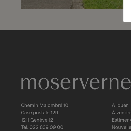
Réservé
3
Charmant appartement
traversant
Le Grand-Saconnex
2
m
Chemin Malombré 10
À louer
Case postale 129
À vendr
1211 Genève 12
Estimer 
Tel. 022 839 09 00
Nouvelle