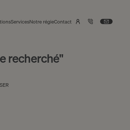
tions
Services
Notre régie
Contact
re recherché"
SER