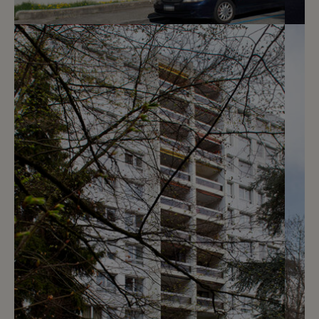
5
CHF 1’700.- / mois
Chemin du Pré-Cartelier 4
Genève
2
m