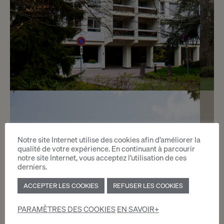
7
CHF 1’530.- / mois
Chemin de Beau-Soleil 5
Notre site Internet utilise des cookies afin d’améliorer la
qualité de votre expérience. En continuant à parcourir
Genève
notre site Internet, vous acceptez l’utilisation de ces
derniers.
2
ACCEPTER LES COOKIES
REFUSER LES COOKIES
m
PARAMÈTRES DES COOKIES
EN SAVOIR+