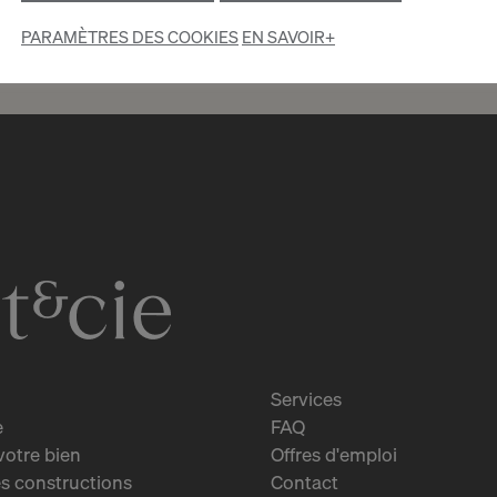
PARAMÈTRES DES COOKIES
EN SAVOIR+
2
CHF 6’500.- / mois
Appartement de standing
moderne à Genève
Genève
2
m
Services
e
FAQ
votre bien
Offres d'emploi
s constructions
Contact