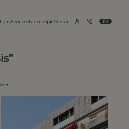
tions
Services
Notre régie
Contact
is"
SER