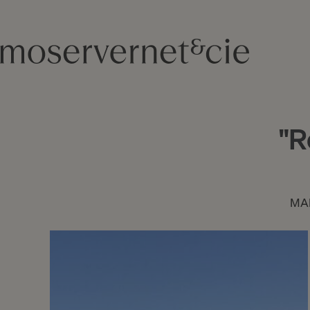
"R
MA