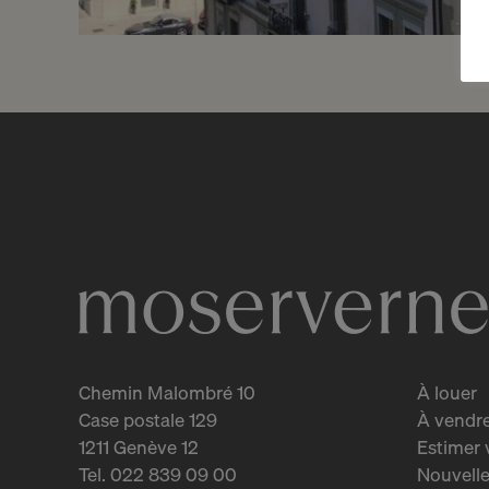
Réservé
2
Lumineux duplex en attique
au coeur des Bastions
Genève
2
m
Chemin Malombré 10
À louer
Case postale 129
À vendr
1211 Genève 12
Estimer 
Tel. 022 839 09 00
Nouvelle