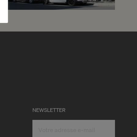
2
CHF 6’800.- / mois
Duplex en attique
Genève
2
m
NEWSLETTER