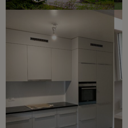
7
CHF 1’530.- / mois
Chemin de Beau-Soleil 5
Genève
2
m