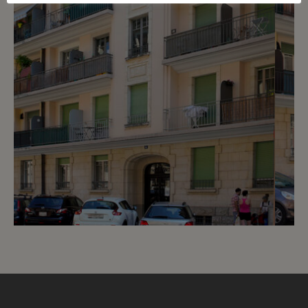
3
CHF 2’200.- / mois
Rue Liotard 38