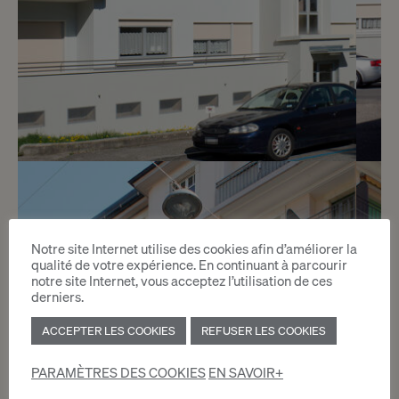
5
CHF 1’700.- / mois
Chemin du Pré-Cartelier 4
Notre site Internet utilise des cookies afin d’améliorer la
qualité de votre expérience. En continuant à parcourir
Genève
notre site Internet, vous acceptez l’utilisation de ces
derniers.
2
ACCEPTER LES COOKIES
REFUSER LES COOKIES
m
PARAMÈTRES DES COOKIES
EN SAVOIR+