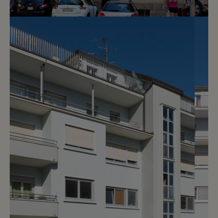
3
CHF 2’450.- / mois
Rue Liotard 38
Genève
2
m