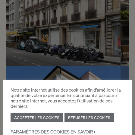
4
CHF 2’300.- / mois
Notre site Internet utilise des cookies afin d’améliorer la
Rue du Vieux-Billard 2
qualité de votre expérience. En continuant à parcourir
notre site Internet, vous acceptez l’utilisation de ces
Genève
derniers.
ACCEPTER LES COOKIES
REFUSER LES COOKIES
2
m
PARAMÈTRES DES COOKIES
EN SAVOIR+