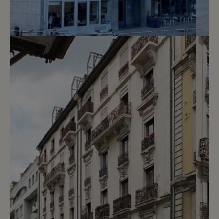
3
CHF 2’310.- / mois
Rue des Gares 7
Genève
2
m