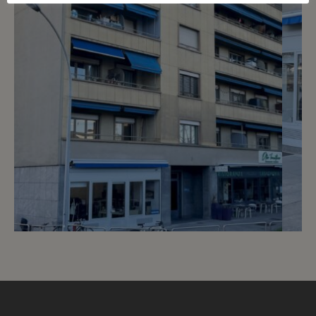
3
CHF 2’310.- / mois
Rue des Gares 7