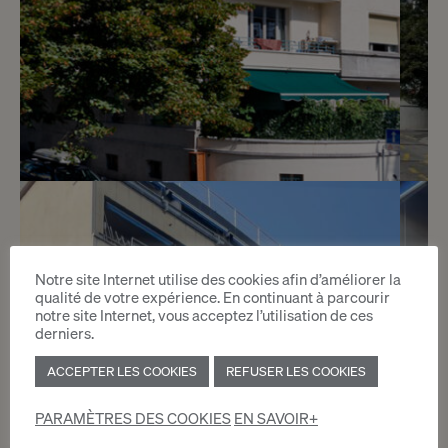
4
CHF 2’600.- / mois
Rue de Malatrex 52
Notre site Internet utilise des cookies afin d’améliorer la
qualité de votre expérience. En continuant à parcourir
Genève
notre site Internet, vous acceptez l’utilisation de ces
derniers.
2
ACCEPTER LES COOKIES
REFUSER LES COOKIES
m
PARAMÈTRES DES COOKIES
EN SAVOIR+