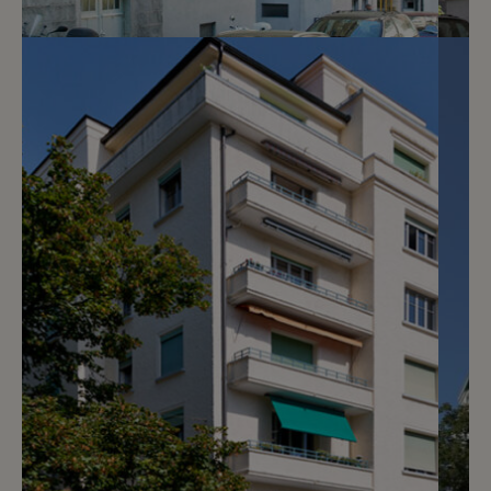
6
CHF 2’800.- / mois
Rue Henri-Mussard 10
Genève
2
m