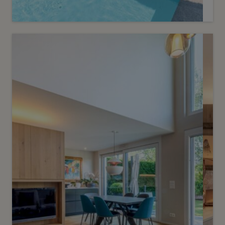
Vendu
1
Villa contemporaine avec piscine
Villars-Sainte-Croix
2
m