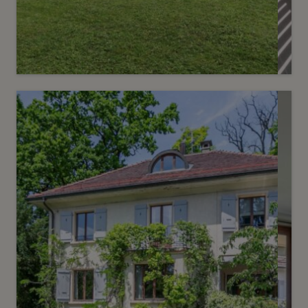
Vendu
10
Villa rénovée avec piscine
Bellevue
2
m