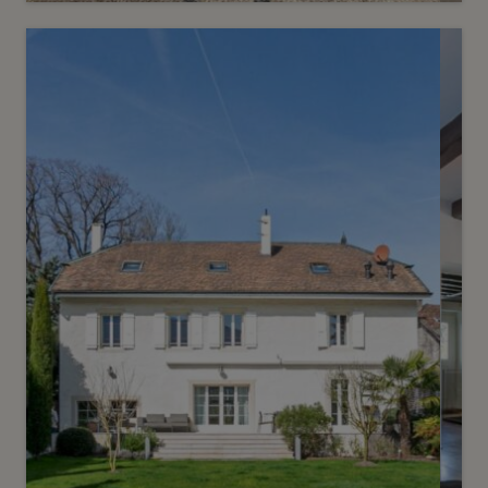
Vendu
7
Villa confidentielle en deuxième
ligne du lac avec ponton
Anières
2
m