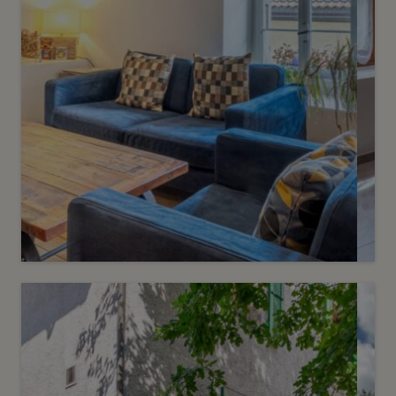
3
CHF 1’420’000.-
Charmante maison villageoise
Sézegnin