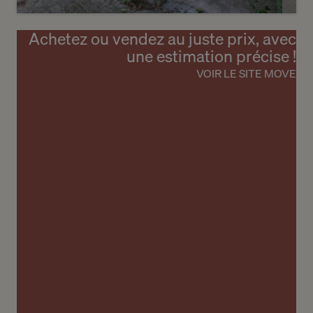
Achetez ou vendez au juste prix, avec
6
une estimation précise !
CHF 1’950’000.-
VOIR LE SITE MOVE
Charmante maison villageoise au
fort potentiel
Laconnex
2
m