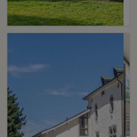
1
CHF 5’200’000.-
Superbe corps de ferme dans un
cadre bucolique
Veyrier
2
m