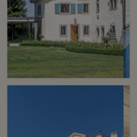
6
CHF 19’500’000.-
Demeure historique au cœur de la
rive gauche
Choulex