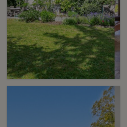
Vendu
3
Maison bourgeoise avec cachet
Chêne-Bougeries
2
m