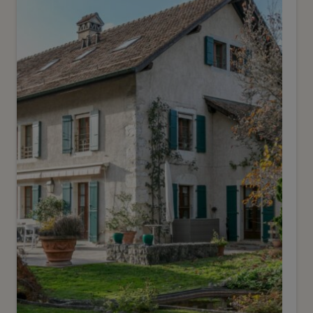
Villa d'architecte avec vue
imprenable et piscine
Genève
2
m