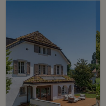
7
Prix sur demande
Propriété d’exception au cœur
d’un environnement préservé
Chêne-Bougeries
2
m