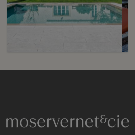
Vendu
12
Maison de maître aux portes de
Carouge
Troinex
2
m