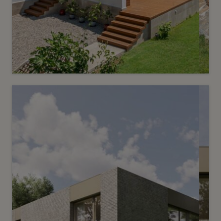
10
Prix sur demande
Elégante maison de maître dans
un cadre rare et préservé
Chêne-Bougeries
2
m