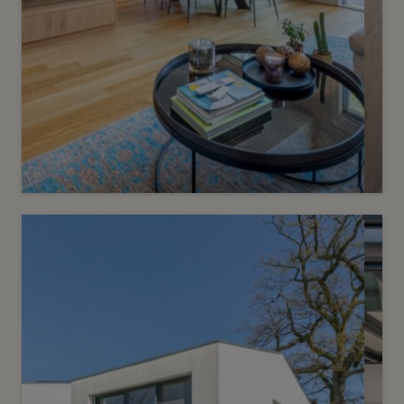
Vendu
6
Villa contemporaine clés en main
Vessy
2
m